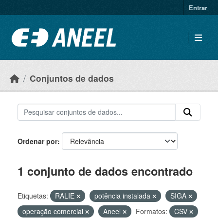
Ir para o conteúdo principal
Entrar
Conjuntos de dados
Ordenar por
1 conjunto de dados encontrado
Etiquetas:
RALIE
potência instalada
SIGA
operação comercial
Aneel
Formatos:
CSV