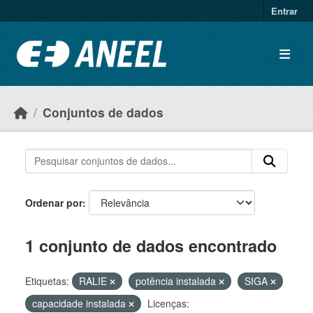
Ir para o conteúdo principal
Entrar
Conjuntos de dados
Ordenar por
1 conjunto de dados encontrado
Etiquetas:
RALIE
potência instalada
SIGA
capacidade instalada
Licenças: