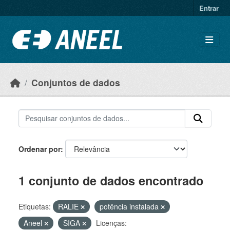
Ir para o conteúdo principal
Entrar
Conjuntos de dados
Ordenar por
1 conjunto de dados encontrado
Etiquetas:
RALIE
potência instalada
Aneel
SIGA
Licenças: