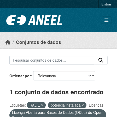
Ir para o conteúdo principal
Entrar
Conjuntos de dados
Ordenar por
1 conjunto de dados encontrado
Etiquetas:
RALIE
potência instalada
Licenças:
Licença Aberta para Bases de Dados (ODbL) do Open