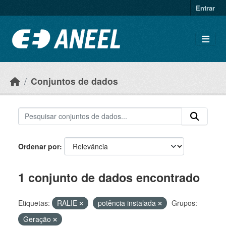
Ir para o conteúdo principal
Entrar
Conjuntos de dados
Ordenar por
1 conjunto de dados encontrado
Etiquetas:
RALIE
potência instalada
Grupos:
Geração