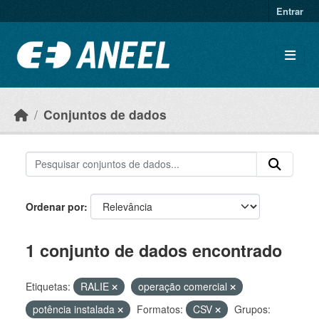
Ir para o conteúdo principal
Entrar
Conjuntos de dados
Ordenar por
1 conjunto de dados encontrado
Etiquetas:
RALIE
operação comercial
potência instalada
Formatos:
CSV
Grupos: