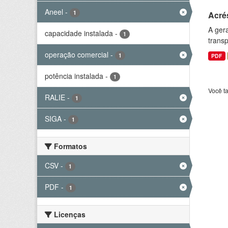
Aneel
-
1
Acré
A gera
capacidade instalada
-
1
transp
operação comercial
-
1
PDF
potência instalada
-
1
Você t
RALIE
-
1
SIGA
-
1
Formatos
CSV
-
1
PDF
-
1
Licenças