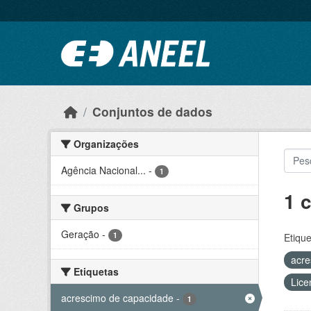
Ir para o conteúdo principal
Conjuntos de dados
Organizações
Agência Nacional...
-
1
1 
Grupos
Geração
-
1
Etique
acre
Etiquetas
Lice
acrescimo de capacidade
-
1