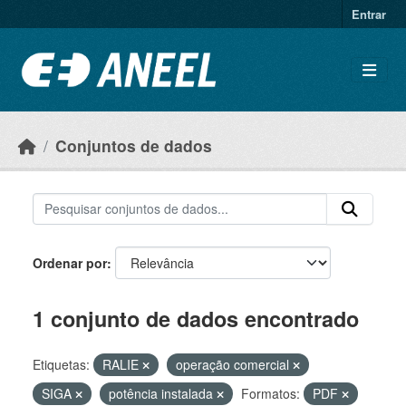
Ir para o conteúdo principal
Entrar
Conjuntos de dados
Ordenar por
1 conjunto de dados encontrado
Etiquetas:
RALIE
operação comercial
SIGA
potência instalada
Formatos:
PDF