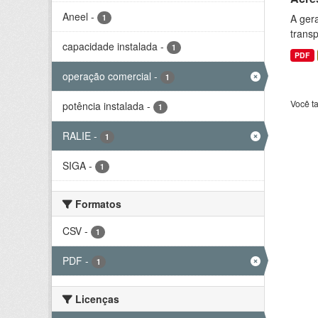
Aneel
-
A gera
1
transp
capacidade instalada
-
1
PDF
operação comercial
-
1
Você t
potência instalada
-
1
RALIE
-
1
SIGA
-
1
Formatos
CSV
-
1
PDF
-
1
Licenças