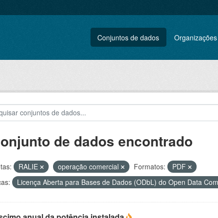
Conjuntos de dados
Organizações
conjunto de dados encontrado
tas:
RALIE
operação comercial
Formatos:
PDF
ças:
Licença Aberta para Bases de Dados (ODbL) do Open Data C
scimo anual da potência instalada