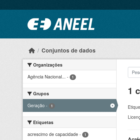
Ir para o conteúdo principal
Conjuntos de dados
Organizações
Agência Nacional...
-
1
1 
Grupos
Geração
-
1
Etique
Licen
Etiquetas
acrescimo de capacidade
-
1
Acré