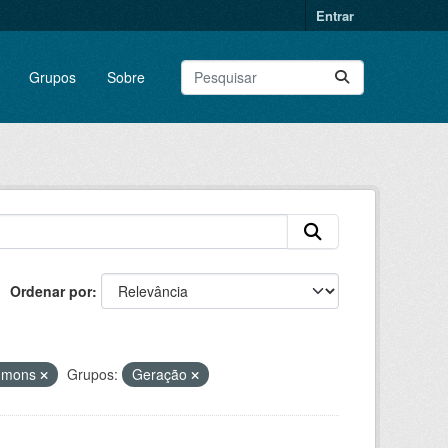
Entrar
Grupos
Sobre
Ordenar por
ommons
Grupos:
Geração