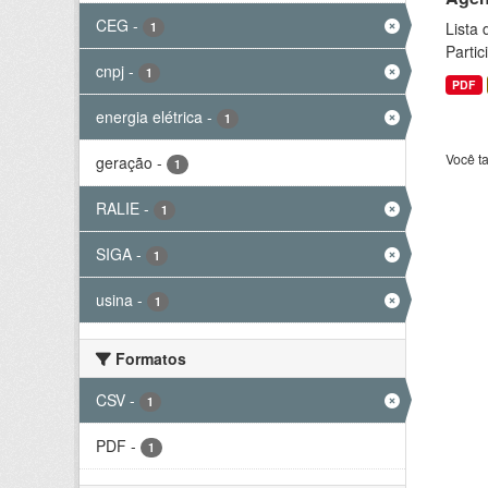
CEG
-
Lista
1
Parti
cnpj
-
1
PDF
energia elétrica
-
1
Você t
geração
-
1
RALIE
-
1
SIGA
-
1
usina
-
1
Formatos
CSV
-
1
PDF
-
1