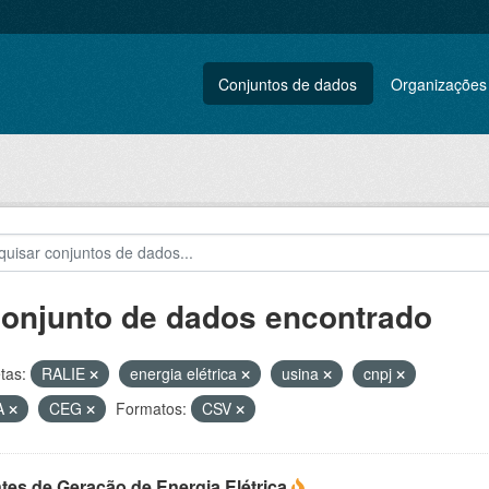
Conjuntos de dados
Organizações
conjunto de dados encontrado
tas:
RALIE
energia elétrica
usina
cnpj
A
CEG
Formatos:
CSV
tes de Geração de Energia Elétrica