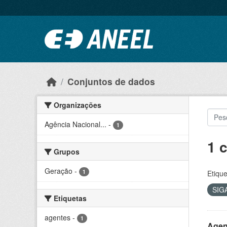
Ir para o conteúdo principal
Conjuntos de dados
Organizações
Agência Nacional...
-
1
1 
Grupos
Geração
-
1
Etique
SIG
Etiquetas
agentes
-
1
Agen