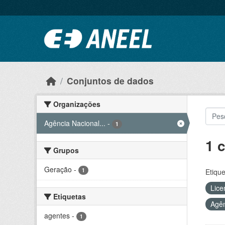
Ir para o conteúdo principal
Conjuntos de dados
Organizações
Agência Nacional...
-
1
1 
Grupos
Geração
-
1
Etique
Lice
Etiquetas
Agên
agentes
-
1