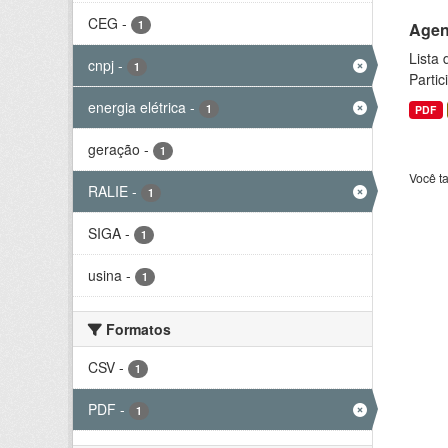
CEG
-
1
Agen
Lista
cnpj
-
1
Parti
energia elétrica
-
1
PDF
geração
-
1
Você t
RALIE
-
1
SIGA
-
1
usina
-
1
Formatos
CSV
-
1
PDF
-
1