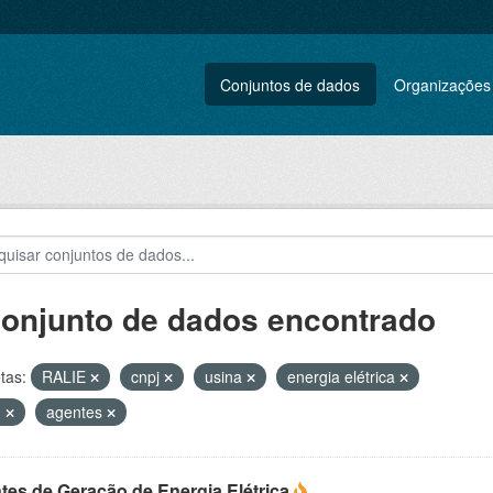
Conjuntos de dados
Organizações
conjunto de dados encontrado
tas:
RALIE
cnpj
usina
energia elétrica
G
agentes
tes de Geração de Energia Elétrica