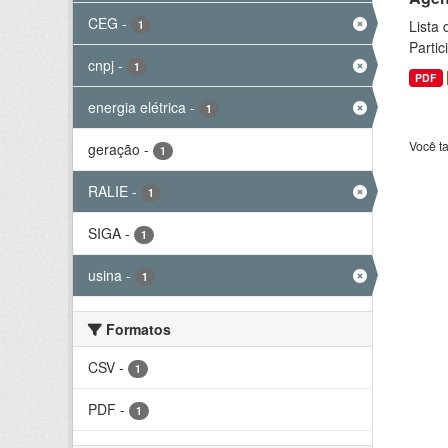
CEG
-
Lista
1
Parti
cnpj
-
1
PDF
energia elétrica
-
1
Você t
geração
-
1
RALIE
-
1
SIGA
-
1
usina
-
1
Formatos
CSV
-
1
PDF
-
1