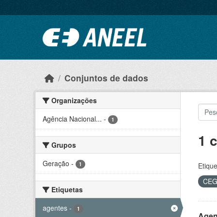
Ir para o conteúdo principal
Conjuntos de dados
Organizações
Agência Nacional...
-
1
1 
Grupos
Geração
-
1
Etique
CE
Etiquetas
agentes
-
1
Agen