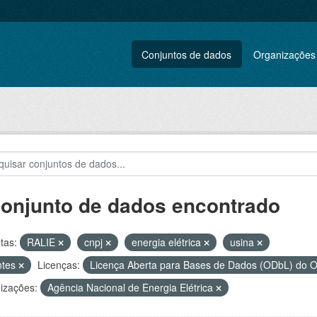
Conjuntos de dados
Organizações
conjunto de dados encontrado
tas:
RALIE
cnpj
energia elétrica
usina
ntes
Licenças:
Licença Aberta para Bases de Dados (ODbL) do
izações:
Agência Nacional de Energia Elétrica