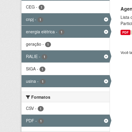
CEG
-
1
Agen
Lista
cnpj
-
1
Parti
energia elétrica
-
1
PDF
geração
-
1
Você t
RALIE
-
1
SIGA
-
1
usina
-
1
Formatos
CSV
-
1
PDF
-
1