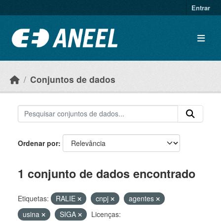
Ir para o conteúdo principal
Entrar
Conjuntos de dados
Ordenar por
1 conjunto de dados encontrado
Etiquetas:
RALIE
cnpj
agentes
usina
SIGA
Licenças: