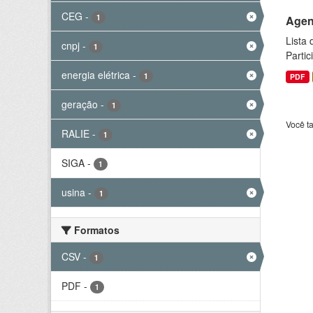
CEG
-
1
Agen
Lista
cnpj
-
1
Parti
energia elétrica
-
1
PDF
geração
-
1
Você t
RALIE
-
1
SIGA
-
1
usina
-
1
Formatos
CSV
-
1
PDF
-
1