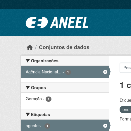
Ir para o conteúdo principal
Conjuntos de dados
Organizações
Agência Nacional...
-
1
1 
Grupos
Geração
-
1
Etique
ener
Etiquetas
Forma
agentes
-
1