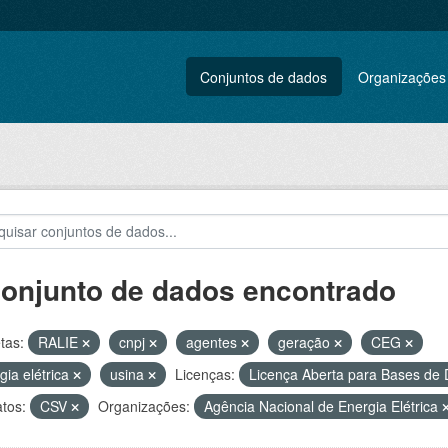
Conjuntos de dados
Organizações
conjunto de dados encontrado
tas:
RALIE
cnpj
agentes
geração
CEG
gia elétrica
usina
Licenças:
Licença Aberta para Bases d
tos:
CSV
Organizações:
Agência Nacional de Energia Elétrica