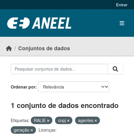
Ir para o conteúdo principal
Entrar
Conjuntos de dados
Ordenar por
1 conjunto de dados encontrado
Etiquetas:
RALIE
cnpj
agentes
geração
Licenças: