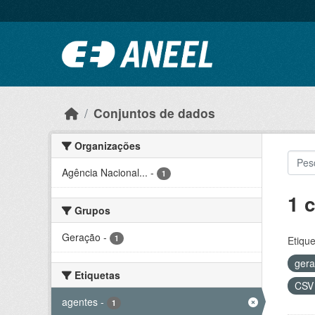
Ir para o conteúdo principal
Conjuntos de dados
Organizações
Agência Nacional...
-
1
1 
Grupos
Geração
-
1
Etique
ger
Etiquetas
CS
agentes
-
1