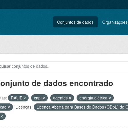
Conjuntos de dados
Organizações
conjunto de dados encontrado
tas:
RALIE
cnpj
agentes
energia elétrica
ação
Licenças:
Licença Aberta para Bases de Dados (ODbL) d
V