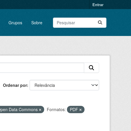
Entrar
Grupos
Sobre
Ordenar por
o Open Data Commons
Formatos:
PDF