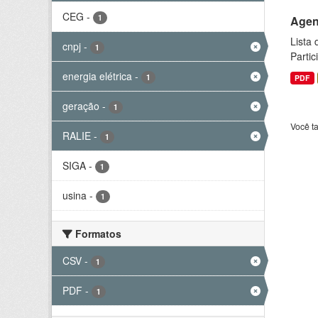
CEG
-
1
Agen
Lista
cnpj
-
1
Parti
energia elétrica
-
1
PDF
geração
-
1
Você t
RALIE
-
1
SIGA
-
1
usina
-
1
Formatos
CSV
-
1
PDF
-
1