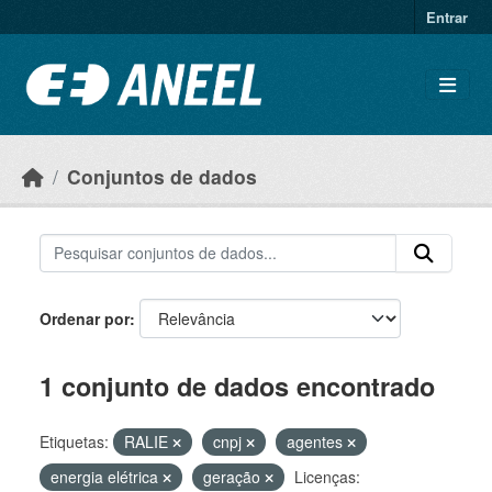
Ir para o conteúdo principal
Entrar
Conjuntos de dados
Ordenar por
1 conjunto de dados encontrado
Etiquetas:
RALIE
cnpj
agentes
energia elétrica
geração
Licenças: