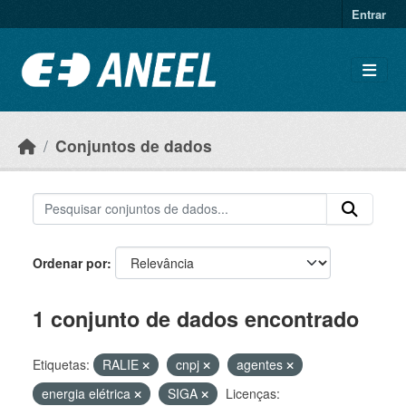
Ir para o conteúdo principal
Entrar
Conjuntos de dados
Ordenar por
1 conjunto de dados encontrado
Etiquetas:
RALIE
cnpj
agentes
energia elétrica
SIGA
Licenças: