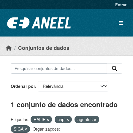
Ir para o conteúdo principal
Entrar
Conjuntos de dados
Ordenar por
1 conjunto de dados encontrado
Etiquetas:
RALIE
cnpj
agentes
SIGA
Organizações: