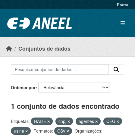
Ir para o conteúdo principal
Entrar
Conjuntos de dados
Ordenar por
1 conjunto de dados encontrado
Etiquetas:
RALIE
cnpj
agentes
CEG
usina
Formatos:
CSV
Organizações: