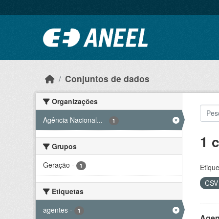
Ir para o conteúdo principal
Conjuntos de dados
Organizações
Agência Nacional...
-
1
1 
Grupos
Geração
-
1
Etique
CS
Etiquetas
agentes
-
1
Agen