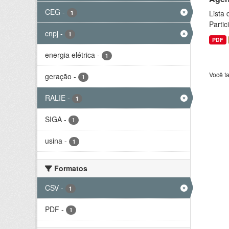
CEG
-
Lista
1
Parti
cnpj
-
1
PDF
energia elétrica
-
1
Você t
geração
-
1
RALIE
-
1
SIGA
-
1
usina
-
1
Formatos
CSV
-
1
PDF
-
1