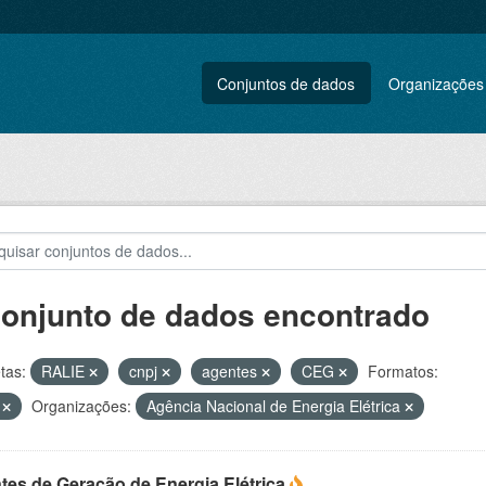
Conjuntos de dados
Organizações
conjunto de dados encontrado
tas:
RALIE
cnpj
agentes
CEG
Formatos:
V
Organizações:
Agência Nacional de Energia Elétrica
tes de Geração de Energia Elétrica