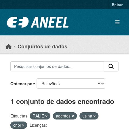
Ir para o conteúdo principal
Entrar
Conjuntos de dados
Ordenar por
1 conjunto de dados encontrado
Etiquetas:
RALIE
agentes
usina
cnpj
Licenças: