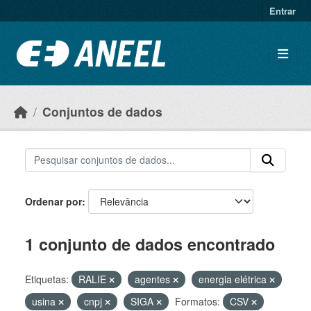
Ir para o conteúdo principal
Entrar
Conjuntos de dados
Ordenar por
1 conjunto de dados encontrado
Etiquetas:
RALIE
agentes
energia elétrica
usina
cnpj
SIGA
Formatos:
CSV