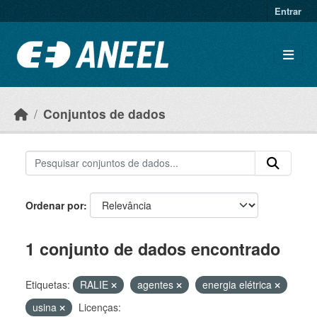
Ir para o conteúdo principal
Entrar
Conjuntos de dados
Ordenar por
1 conjunto de dados encontrado
Etiquetas:
RALIE
agentes
energia elétrica
usina
Licenças: