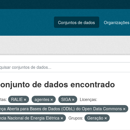
Conjuntos de dados
Organizações
conjunto de dados encontrado
tas:
RALIE
agentes
SIGA
Licenças:
nça Aberta para Bases de Dados (ODbL) do Open Data Commons
cia Nacional de Energia Elétrica
Grupos:
Geração