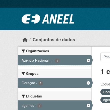
Ir para o conteúdo principal
Conjuntos de dados
Organizações
Agência Nacional...
-
1
1 
Grupos
Geração
-
1
Etique
Lice
Etiquetas
Agên
agentes
-
1