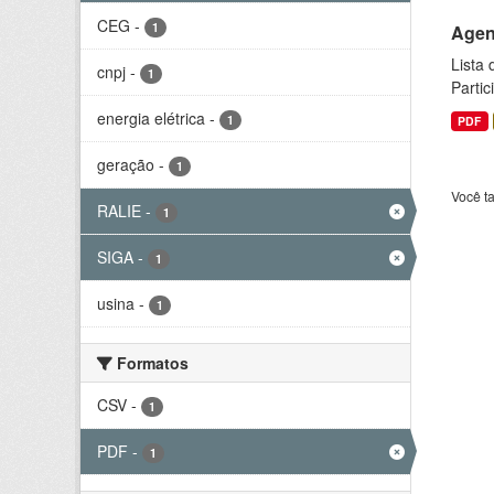
CEG
-
1
Agen
Lista
cnpj
-
1
Parti
energia elétrica
-
1
PDF
geração
-
1
Você t
RALIE
-
1
SIGA
-
1
usina
-
1
Formatos
CSV
-
1
PDF
-
1