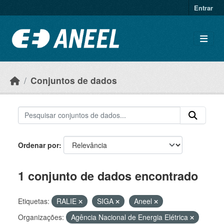
Ir para o conteúdo principal
Entrar
Conjuntos de dados
Ordenar por
1 conjunto de dados encontrado
Etiquetas:
RALIE
SIGA
Aneel
Organizações:
Agência Nacional de Energia Elétrica