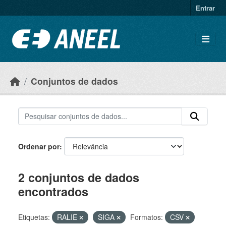
Ir para o conteúdo principal
Entrar
Conjuntos de dados
Ordenar por
2 conjuntos de dados
encontrados
Etiquetas:
RALIE
SIGA
Formatos:
CSV