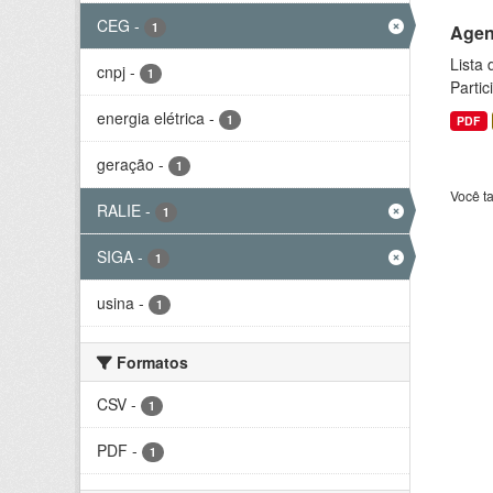
CEG
-
1
Agen
Lista
cnpj
-
1
Parti
energia elétrica
-
1
PDF
geração
-
1
Você t
RALIE
-
1
SIGA
-
1
usina
-
1
Formatos
CSV
-
1
PDF
-
1