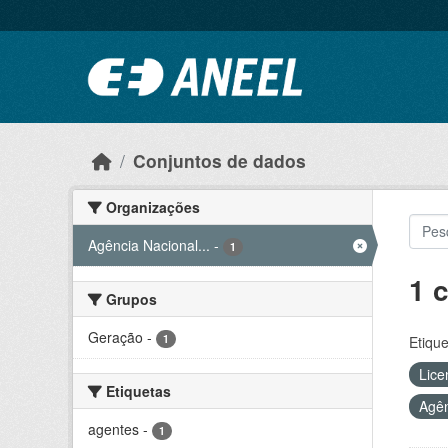
Ir para o conteúdo principal
Conjuntos de dados
Organizações
Agência Nacional...
-
1
1 
Grupos
Geração
-
1
Etique
Lice
Etiquetas
Agên
agentes
-
1