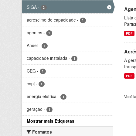
SIGA
-
2
Agen
Lista
acrescimo de capacidade
-
1
Parti
agentes
-
1
PDF
Aneel
-
1
Acré
capacidade instalada
-
1
A gera
transp
CEG
-
1
PDF
cnpj
-
1
energia elétrica
-
Você t
1
geração
-
1
Mostrar mais Etiquetas
Formatos