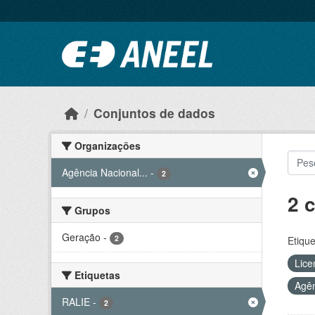
Ir para o conteúdo principal
Conjuntos de dados
Organizações
Agência Nacional...
-
2
2 
Grupos
Geração
-
2
Etique
Lice
Etiquetas
Agên
RALIE
-
2