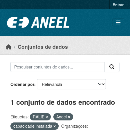
Ir para o conteúdo principal
Entrar
Conjuntos de dados
Ordenar por
1 conjunto de dados encontrado
Etiquetas:
RALIE
Aneel
capacidade instalada
Organizações: