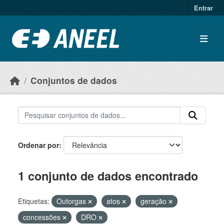
Ir para o conteúdo principal
Entrar
Conjuntos de dados
Ordenar por
1 conjunto de dados encontrado
Etiquetas:
Outorgas
atos
geração
concessões
DRO