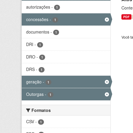
autorizações
-
Conte
1
PDF
concessões
-
1
documentos
-
1
Você t
DRI
-
1
DRO
-
1
DRS
-
1
geração
-
1
Outorgas
-
1
Formatos
CSV
-
1