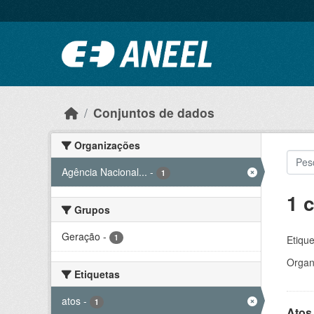
Ir para o conteúdo principal
Conjuntos de dados
Organizações
Agência Nacional...
-
1
1 
Grupos
Geração
-
1
Etique
Organ
Etiquetas
atos
-
1
Atos