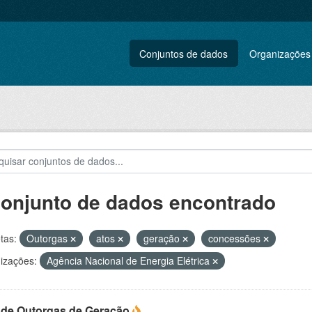
Conjuntos de dados
Organizações
conjunto de dados encontrado
tas:
Outorgas
atos
geração
concessões
izações:
Agência Nacional de Energia Elétrica
 de Outorgas de Geração