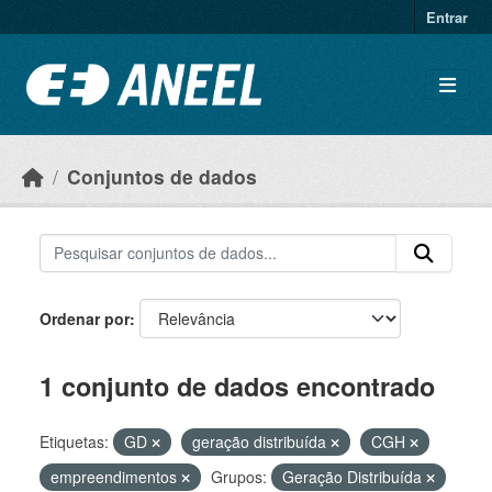
Ir para o conteúdo principal
Entrar
Conjuntos de dados
Ordenar por
1 conjunto de dados encontrado
Etiquetas:
GD
geração distribuída
CGH
empreendimentos
Grupos:
Geração Distribuída