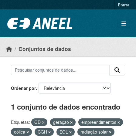
Ir para o conteúdo principal
Entrar
Conjuntos de dados
Ordenar por
1 conjunto de dados encontrado
Etiquetas:
GD
geração
empreendimentos
eólica
CGH
EOL
radiação solar