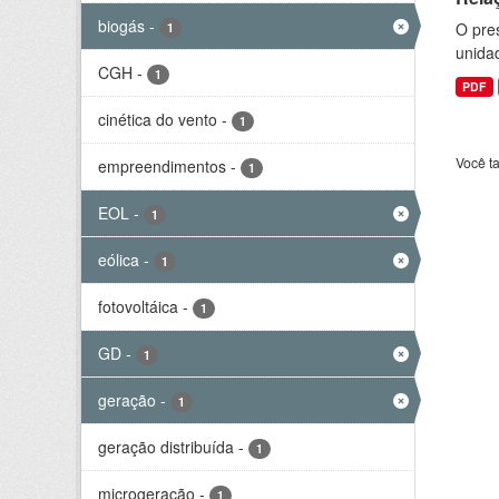
biogás
-
O pre
1
unida
CGH
-
1
PDF
cinética do vento
-
1
Você t
empreendimentos
-
1
EOL
-
1
eólica
-
1
fotovoltáica
-
1
GD
-
1
geração
-
1
geração distribuída
-
1
microgeração
-
1