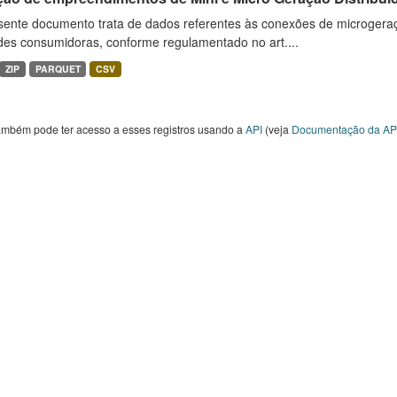
sente documento trata de dados referentes às conexões de microgera
des consumidoras, conforme regulamentado no art....
ZIP
PARQUET
CSV
ambém pode ter acesso a esses registros usando a
API
(veja
Documentação da AP