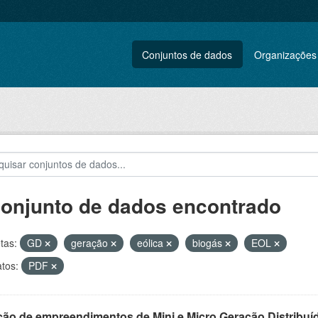
Conjuntos de dados
Organizações
conjunto de dados encontrado
tas:
GD
geração
eólica
biogás
EOL
tos:
PDF
ção de empreendimentos de Mini e Micro Geração Distribuí