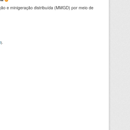
ção e minigeração distribuída (MMGD) por meio de
I
).