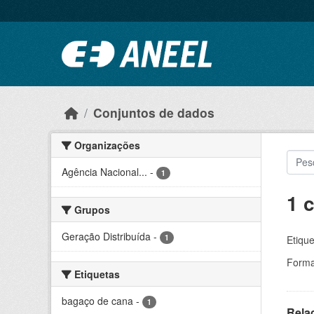
Ir para o conteúdo principal
Conjuntos de dados
Organizações
Agência Nacional...
-
1
1 
Grupos
Geração Distribuída
-
1
Etique
Forma
Etiquetas
bagaço de cana
-
1
Rela