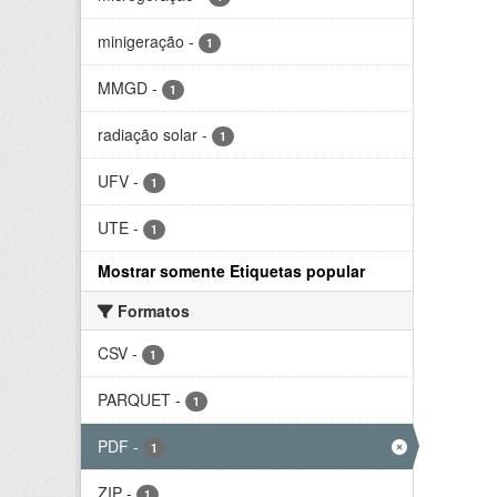
minigeração
-
1
MMGD
-
1
radiação solar
-
1
UFV
-
1
UTE
-
1
Mostrar somente Etiquetas popular
Formatos
CSV
-
1
PARQUET
-
1
PDF
-
1
ZIP
-
1