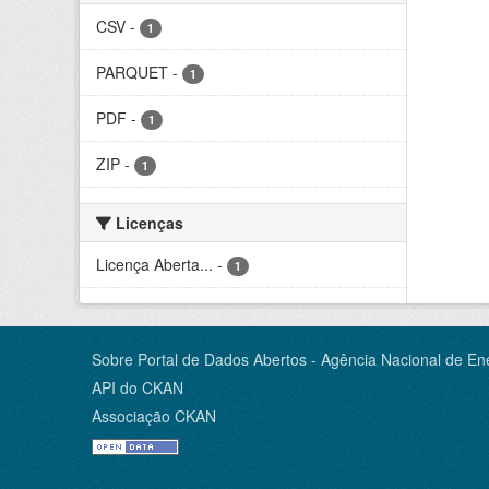
CSV
-
1
PARQUET
-
1
PDF
-
1
ZIP
-
1
Licenças
Licença Aberta...
-
1
Sobre Portal de Dados Abertos - Agência Nacional de Ene
API do CKAN
Associação CKAN