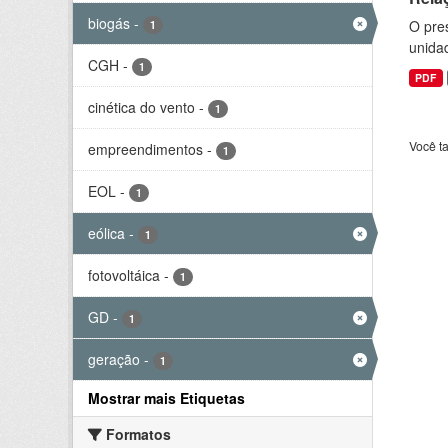
biogás
-
O pre
1
unida
CGH
-
1
PDF
cinética do vento
-
1
Você t
empreendimentos
-
1
EOL
-
1
eólica
-
1
fotovoltáica
-
1
GD
-
1
geração
-
1
Mostrar mais Etiquetas
Formatos