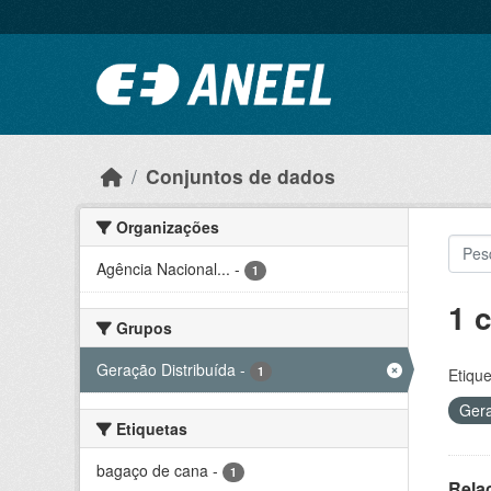
Ir para o conteúdo principal
Conjuntos de dados
Organizações
Agência Nacional...
-
1
1 
Grupos
Geração Distribuída
-
1
Etique
Gera
Etiquetas
bagaço de cana
-
1
Rela