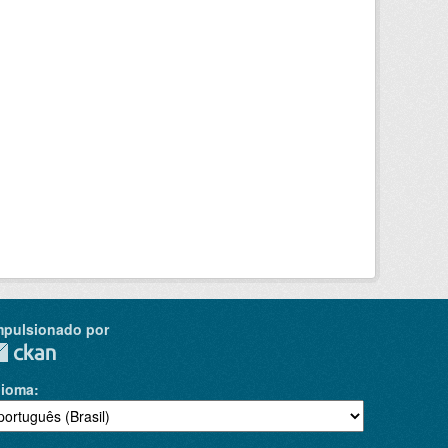
mpulsionado por
dioma