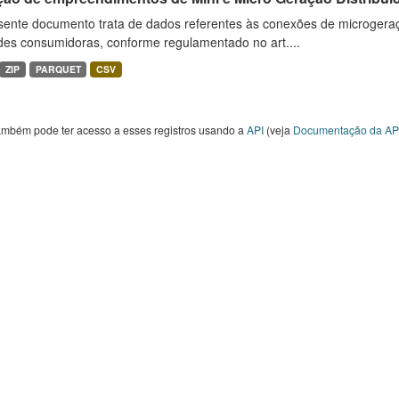
sente documento trata de dados referentes às conexões de microgera
des consumidoras, conforme regulamentado no art....
ZIP
PARQUET
CSV
ambém pode ter acesso a esses registros usando a
API
(veja
Documentação da AP