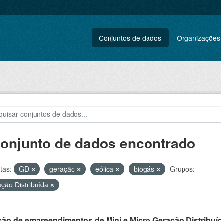
Conjuntos de dados
Organizações
conjunto de dados encontrado
tas:
GD
geração
eólica
biogás
Grupos:
ção Distribuída
ção de empreendimentos de Mini e Micro Geração Distribuí