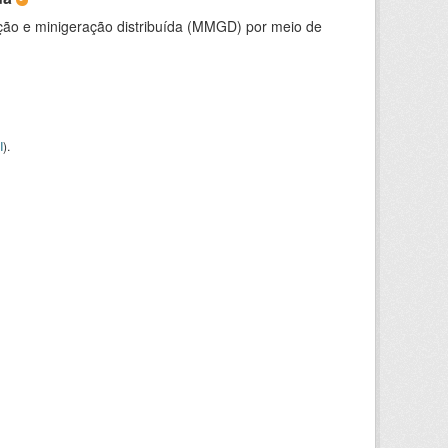
ção e minigeração distribuída (MMGD) por meio de
I
).