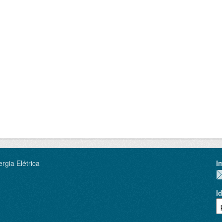
rgia Elétrica
I
I