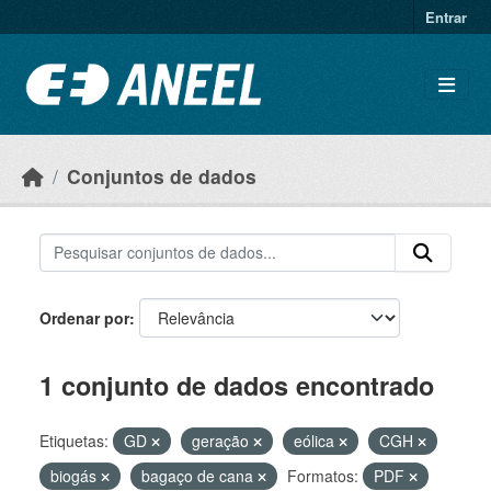
Ir para o conteúdo principal
Entrar
Conjuntos de dados
Ordenar por
1 conjunto de dados encontrado
Etiquetas:
GD
geração
eólica
CGH
biogás
bagaço de cana
Formatos:
PDF