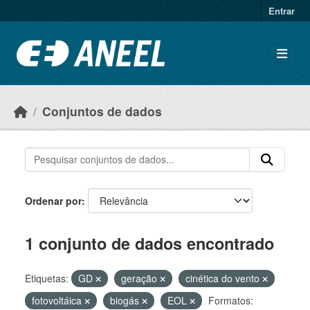
Ir para o conteúdo principal
Entrar
Conjuntos de dados
Ordenar por
1 conjunto de dados encontrado
Etiquetas:
GD
geração
cinética do vento
fotovoltáica
biogás
EOL
Formatos: