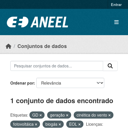
Ir para o conteúdo principal
Entrar
Conjuntos de dados
Ordenar por
1 conjunto de dados encontrado
Etiquetas:
GD
geração
cinética do vento
fotovoltáica
biogás
EOL
Licenças: