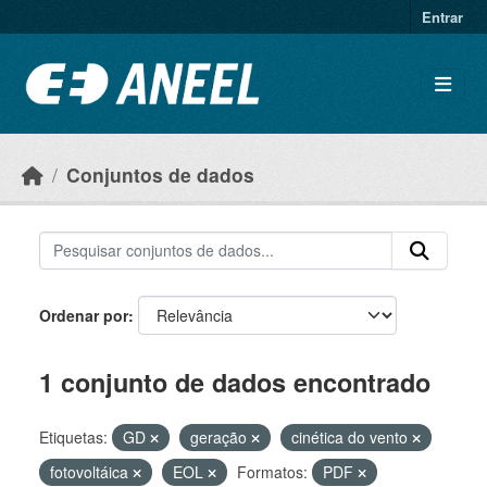
Ir para o conteúdo principal
Entrar
Conjuntos de dados
Ordenar por
1 conjunto de dados encontrado
Etiquetas:
GD
geração
cinética do vento
fotovoltáica
EOL
Formatos:
PDF