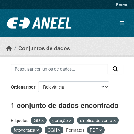
Ir para o conteúdo principal
Entrar
Conjuntos de dados
Ordenar por
1 conjunto de dados encontrado
Etiquetas:
GD
geração
cinética do vento
fotovoltáica
CGH
Formatos:
PDF