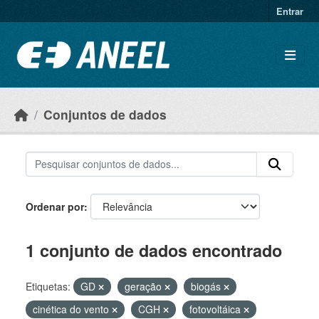
Ir para o conteúdo principal
Entrar
Conjuntos de dados
Ordenar por
1 conjunto de dados encontrado
Etiquetas:
GD
geração
biogás
cinética do vento
CGH
fotovoltáica