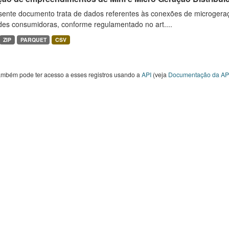
sente documento trata de dados referentes às conexões de microgera
des consumidoras, conforme regulamentado no art....
ZIP
PARQUET
CSV
ambém pode ter acesso a esses registros usando a
API
(veja
Documentação da AP