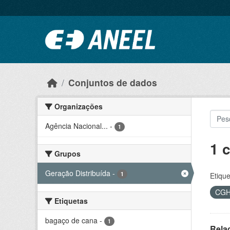
Ir para o conteúdo principal
Conjuntos de dados
Organizações
Agência Nacional...
-
1
1 
Grupos
Geração Distribuída
-
1
Etique
CG
Etiquetas
bagaço de cana
-
1
Rela