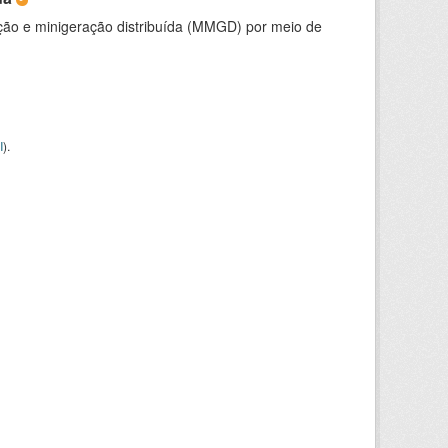
ção e minigeração distribuída (MMGD) por meio de
I
).