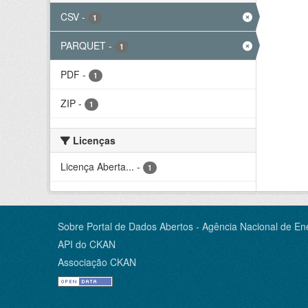
CSV
-
1
PARQUET
-
1
PDF
-
1
ZIP
-
1
Licenças
Licença Aberta...
-
1
Sobre Portal de Dados Abertos - Agência Nacional de Ene
API do CKAN
Associação CKAN