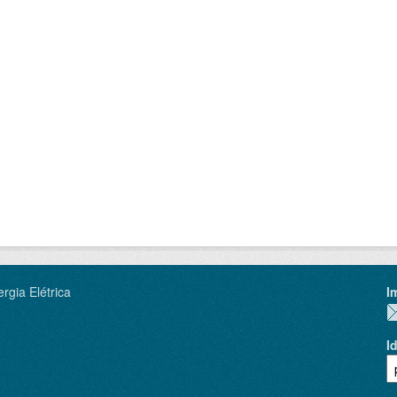
rgia Elétrica
I
I