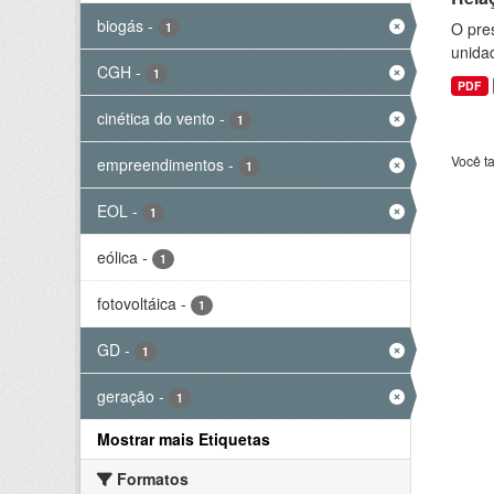
biogás
-
O pre
1
unida
CGH
-
1
PDF
cinética do vento
-
1
Você t
empreendimentos
-
1
EOL
-
1
eólica
-
1
fotovoltáica
-
1
GD
-
1
geração
-
1
Mostrar mais Etiquetas
Formatos