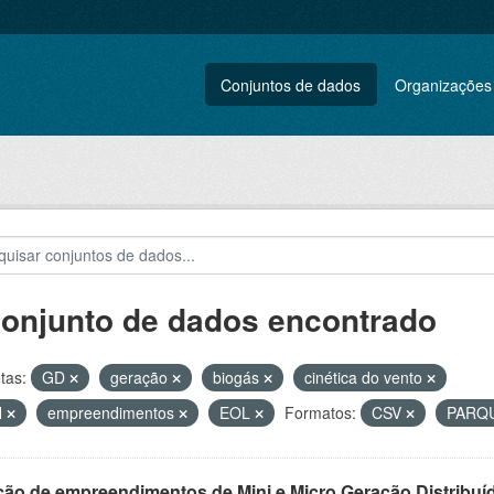
Conjuntos de dados
Organizações
conjunto de dados encontrado
tas:
GD
geração
biogás
cinética do vento
H
empreendimentos
EOL
Formatos:
CSV
PARQ
ção de empreendimentos de Mini e Micro Geração Distribuí