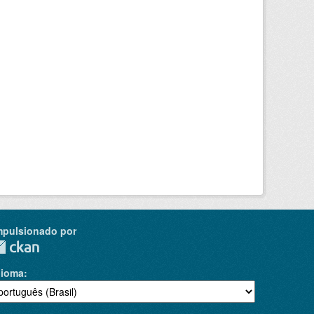
mpulsionado por
dioma