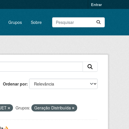
Entrar
Grupos
Sobre
Ordenar por
UET
Grupos:
Geração Distribuída
da