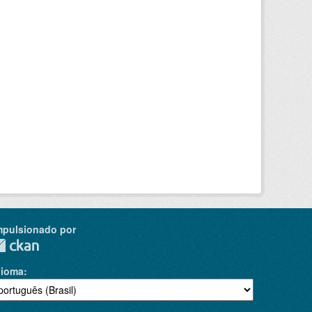
mpulsionado por
dioma