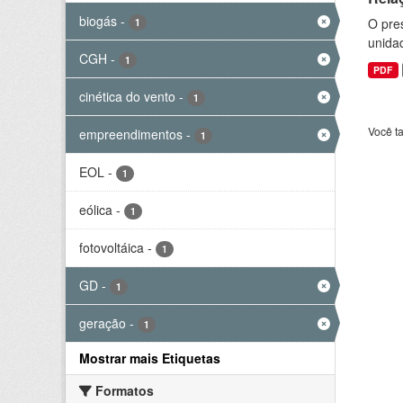
biogás
-
O pre
1
unida
CGH
-
1
PDF
cinética do vento
-
1
Você t
empreendimentos
-
1
EOL
-
1
eólica
-
1
fotovoltáica
-
1
GD
-
1
geração
-
1
Mostrar mais Etiquetas
Formatos