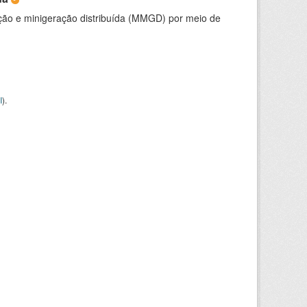
ção e minigeração distribuída (MMGD) por meio de
I
).