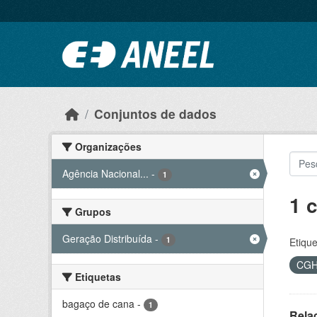
Ir para o conteúdo principal
Conjuntos de dados
Organizações
Agência Nacional...
-
1
1 
Grupos
Geração Distribuída
-
1
Etique
CG
Etiquetas
bagaço de cana
-
1
Rela