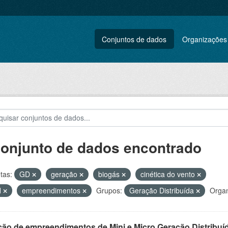
Conjuntos de dados
Organizações
conjunto de dados encontrado
tas:
GD
geração
biogás
cinética do vento
H
empreendimentos
Grupos:
Geração Distribuída
Organ
ção de empreendimentos de Mini e Micro Geração Distribuí