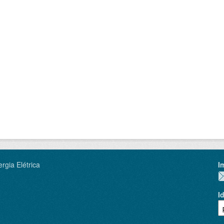
rgia Elétrica
I
I