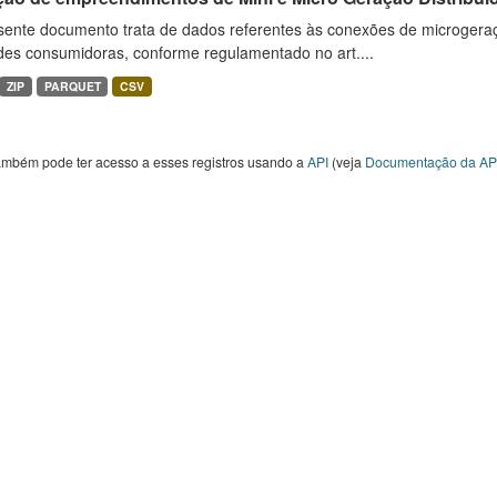
sente documento trata de dados referentes às conexões de microgera
des consumidoras, conforme regulamentado no art....
ZIP
PARQUET
CSV
ambém pode ter acesso a esses registros usando a
API
(veja
Documentação da AP