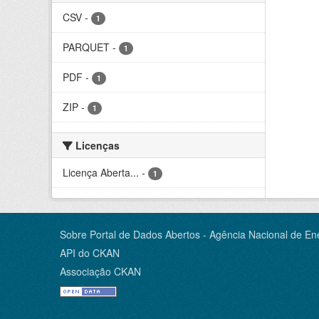
CSV
-
1
PARQUET
-
1
PDF
-
1
ZIP
-
1
Licenças
Licença Aberta...
-
1
Sobre Portal de Dados Abertos - Agência Nacional de Ene
API do CKAN
Associação CKAN