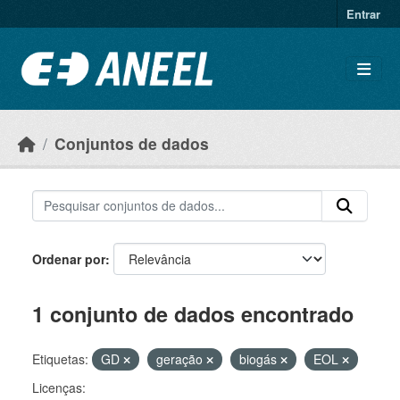
Ir para o conteúdo principal
Entrar
Conjuntos de dados
Ordenar por
1 conjunto de dados encontrado
Etiquetas:
GD
geração
biogás
EOL
Licenças: