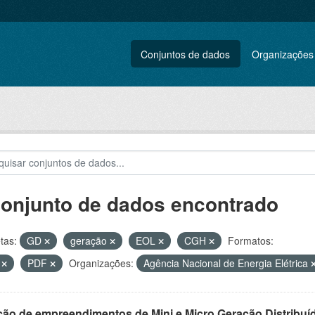
Conjuntos de dados
Organizações
conjunto de dados encontrado
tas:
GD
geração
EOL
CGH
Formatos:
V
PDF
Organizações:
Agência Nacional de Energia Elétrica
ção de empreendimentos de Mini e Micro Geração Distribuí