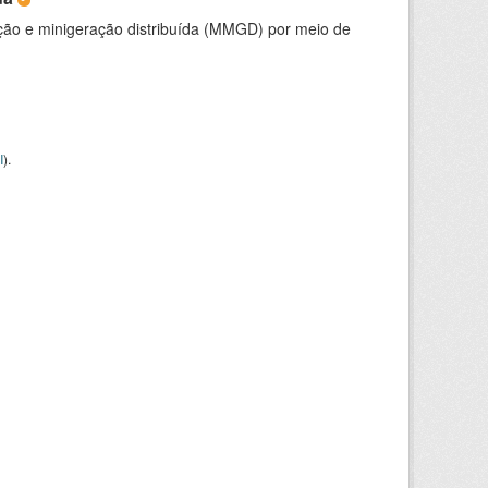
ção e minigeração distribuída (MMGD) por meio de
I
).