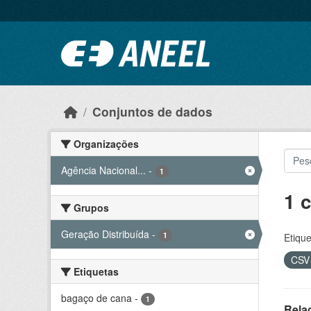
Ir para o conteúdo principal
Conjuntos de dados
Organizações
Agência Nacional...
-
1
1 
Grupos
Geração Distribuída
-
1
Etique
CS
Etiquetas
bagaço de cana
-
1
Rela