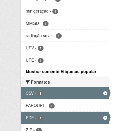
minigeração
-
1
MMGD
-
1
radiação solar
-
1
UFV
-
1
UTE
-
1
Mostrar somente Etiquetas popular
Formatos
CSV
-
1
PARQUET
-
1
PDF
-
1
ZIP
-
1