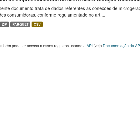
sente documento trata de dados referentes às conexões de microgera
des consumidoras, conforme regulamentado no art....
ZIP
PARQUET
CSV
ambém pode ter acesso a esses registros usando a
API
(veja
Documentação da AP