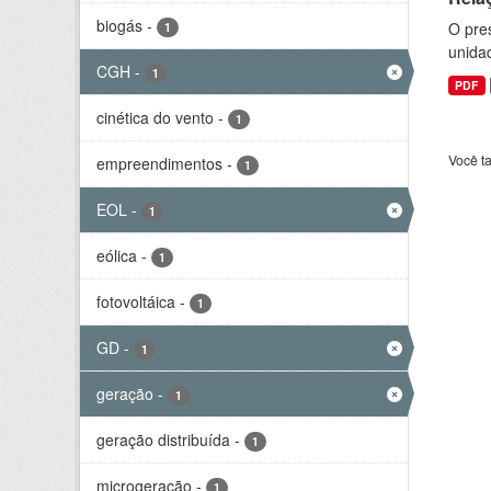
biogás
-
O pre
1
unida
CGH
-
1
PDF
cinética do vento
-
1
Você t
empreendimentos
-
1
EOL
-
1
eólica
-
1
fotovoltáica
-
1
GD
-
1
geração
-
1
geração distribuída
-
1
microgeração
-
1