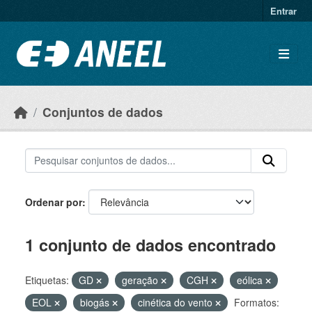
Ir para o conteúdo principal
Entrar
Conjuntos de dados
Ordenar por
1 conjunto de dados encontrado
Etiquetas:
GD
geração
CGH
eólica
EOL
biogás
cinética do vento
Formatos: