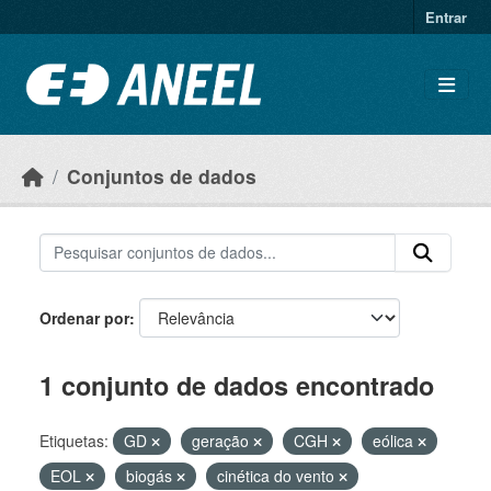
Ir para o conteúdo principal
Entrar
Conjuntos de dados
Ordenar por
1 conjunto de dados encontrado
Etiquetas:
GD
geração
CGH
eólica
EOL
biogás
cinética do vento