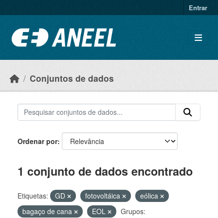
Ir para o conteúdo principal
Entrar
Conjuntos de dados
Ordenar por
1 conjunto de dados encontrado
Etiquetas:
GD
fotovoltáica
eólica
bagaço de cana
EOL
Grupos: